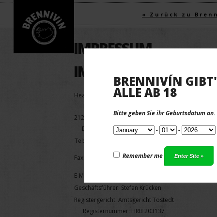
« Zurück zu Bren
Klicke um ganz anzuscha
IMPRESSUM
IMPRESSUM
BRENNIVÍN GIBT'
ALLE AB 18
Heart&Anchor UG
Estetalstr. 8
Bitte geben Sie ihr Geburtsdatum an.
21279 Hollenstedt
Deutschland
-
-
Tel: 04165-2238811
Remember me
Fax: 04165-2238806
E-Mail: vertrieb@brennivin.de
Geschäftsführer: Stefan Krücken
Registergericht: Amtsgericht Tostedt
Registernummer: HRB 203137