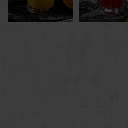
Der fruchtige Isländer.
Der delikate Isländer.
Brennivín
Brennivín
Mandelsirup
Tomatensaft
Lime Juice
Tabasco
Grapefruitsaft
Worcester
Orangensaft
Salz, Pfeffer
Eis
Selleriestange