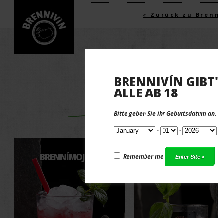
« Zurück zu Bren
Klicke um ganz anzuscha
COCKTA
BRENNIVÍN GIBT'
ALLE AB 18
DRINKS MIT EIS 
Bitte geben Sie ihr Geburtsdatum an.
-
-
BRENNÍMOJITO
VULKANO
Remember me