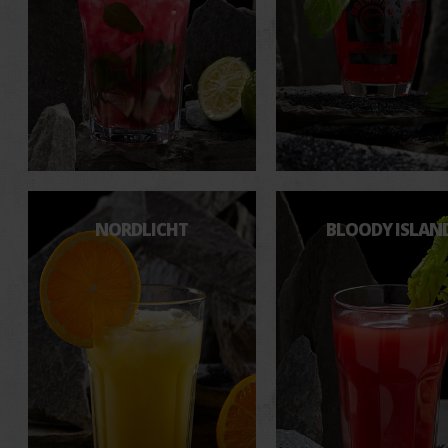
NORDLICHT
BLOODY ISLAN
Der exotische Isländer.
Shot mit
Geschmacksexplosio
Brennivín
Brennivín
Limetten
Zitronensaft
frische Minze
Johannisbeersaft
zerstoßenes Eis
Cranberrysaft